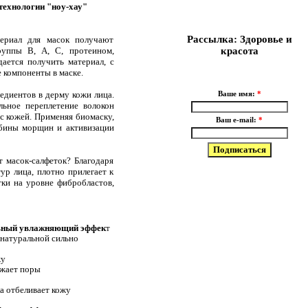
технологии "ноу-хау"
Рассылка: Здоровье и
ериал для масок получают
руппы В, А, С, протеином,
красота
ается получить материал, с
 компоненты в маске.
едиентов в дерму кожи лица.
Ваше имя:
*
ьное переплетение волокон
с кожей. Применяя биомаску,
Ваш e-mail:
*
убины морщин и активизации
 масок-салфеток? Благодаря
ур лица, плотно прилегает к
тки на уровне фибробластов,
ьный увлажняющий эффек
т
 натуральной сильно
жу
ужает поры
ка отбеливает кожу