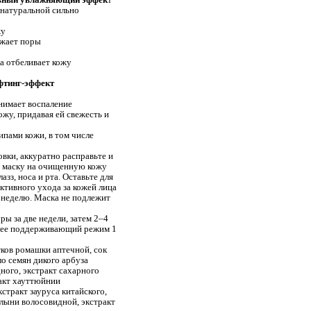
 натуральной сильно
жу
ужает поры
ка отбеливает кожу
фтинг-эффект
нимает воспаление
ожу, придавая ей свежесть и
ипами кожи, в том числе
вки, аккуратно расправьте и
 маску на очищенную кожу
азз, носа и рта. Оставьте для
ктивного ухода за кожей лица
 неделю. Маска не подлежит
ы за две недели, затем 2–4
алее поддерживающий режим 1
тков ромашки аптечной, сок
ло семян дикого арбуза
дного,
экстракт сахарного
акт хауттюйнии
кстракт зауруса китайского,
олыни волосовидной,
экстракт