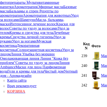
фитопрепараты
Мультивитаминные
напитки
Ароматерапия
Эфирные масла
Базовые
масла
Бальзамы и спреи
Рецепты по
ароматерапии
Ароматерапия для животных
Уход
за волосами
Шампуни
Масла, бальзамы,
маски
Интенсивное лечение волос
Краски для
волос
Советы по уходу за волосами
Уход за
телом
Кремы и средства для тела
Лечебные
кремы
Средства личной гигиены
Уход за
руками
Уход за ногами
Мужская
Код
косметика
Декоративная
Фото
N
косметика
Солнцезащитная косметика
Уход за
лицом
Линия Улыбка без морщин
239
Мас
Омолаживающая линия
Линия "Кожа без
проблем"
Советы по уходу за лицом
Линия
240
Мас
Ambiance
Маски для лица
Парфюмерная
вода
Гели и кремы для тела
Чистый дом
Уютный
241
Мас
дом - Аромадизайн
Карта сайта
242
Мас
Врач рекомендует
КОРЗИНА