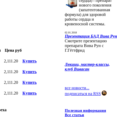
сердца) - препарат
нового поколения
(запатентованная
формула) для здоровой
работы сердца и
кровеносной системы.
02.01.2018
Презентация БАД Вива Рун
Смотрите презентацию
препарата Вива Рун с
м
Цена руб
Г.Гёттфрид
2,111.20
Купить
Лекции, мастер-классы,
клуб Вивасан
2,111.20
Купить
2,111.20
Купить
все новости...
2,111.20
Купить
подписаться на RSS
реха
Полезная информация
Все статьи