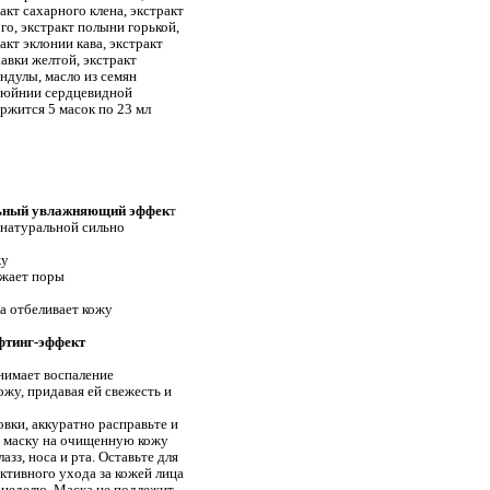
акт сахарного клена,
экстракт
ого,
экстракт полыни горькой,
акт эклонии кава,
экстракт
чавки желтой,
экстракт
ендулы,
масло из семян
тюйнии сердцевидной
ржится 5 масок по 23 мл
льный увлажняющий эффек
т
 натуральной сильно
жу
ужает поры
ка отбеливает кожу
фтинг-эффект
нимает воспаление
ожу, придавая ей свежесть и
вки, аккуратно расправьте и
 маску на очищенную кожу
азз, носа и рта. Оставьте для
ктивного ухода за кожей лица
 неделю. Маска не подлежит