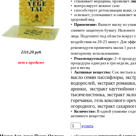
•
сглаживает морщины, проявляет
ли
•
контролирует кожное сало
•
способствует детоксикации кожи, с
•
освежает, успокаивает и оживляет к
здоровый вид
•
Применение:
Выньте маску из упако
снимите защитную бумагу. Наложите
лица. Подгоните под области вокруг гл
воздействия на 20-25 минут. Для эффе
рекомендуем применять маски 1 раз в
2111,20 руб.
повторному использованию.
•
Рекомендуемый курс:
2–4 процедур
нет в продаже
процедуры один раз в три недели, д
раз в месяц
•
Активные вещества:
Сок листьев а
масло семян пассифлоры, экст
водорослей, экстракт ромашки,
арники, экстракт хауттюйнии 
тысячелистника, экстракт экло
горечавки, гель коксового орех
огородного, экстракт сахарног
•
Количество:
В одной упаковке соде
активного вещества
купить
обеспечивает
интенсивный длите