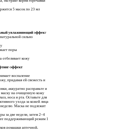
ка,
экстракт корня горечавки
й
ржится 5 масок по 23 мл
льный увлажняющий эффек
т
 натуральной сильно
жу
ужает поры
ка отбеливает кожу
фтинг-эффект
нимает воспаление
ожу, придавая ей свежесть и
вки, аккуратно расправьте и
 маску на очищенную кожу
азз, носа и рта. Оставьте для
ктивного ухода за кожей лица
 неделю. Маска не подлежит
ы за две недели, затем 2–4
алее поддерживающий режим 1
тков ромашки аптечной,