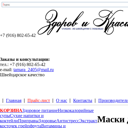
+7 (916) 802-65-42
Заказы и консультации:
тел.: +7 (916) 802-65-42
e-mail:
tamara_2405@mail.ru
Швейцарское качество
Главная
Прайс-лист
О нас
Контакты
Производител
КОРЗИНА
Здоровое питание
Низкокалорийные
супы
Сухие напитки и
Маски 
коктейли
Приправы
Здоровье
Антистресс
Экстракт
косточек грейпфрута
Витамины и