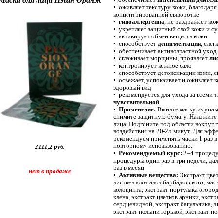
Маска для лица Пэшн Оранж
•
•
оживляет текстуру кожи, благодаря
концентрированной сыворотке
•
гипоаллергенна
, не раздражает ко
•
укрепляет защитный слой кожи и с
•
активирует обмен веществ кожи
•
способствует
депигментации
, слег
•
обеспечивает антивозрастной уход
•
сглаживает морщины, проявляет
ли
•
контролирует кожное сало
•
способствует детоксикации кожи, с
•
освежает, успокаивает и оживляет к
здоровый вид
•
рекомендуется для ухода за всеми т
чувствительной
•
Применение:
Выньте маску из упако
снимите защитную бумагу. Наложите
лица. Подгоните под области вокруг гл
воздействия на 20-25 минут. Для эффе
рекомендуем применять маски 1 раз в
повторному использованию.
2111,2
руб.
•
Рекомендуемый курс:
2–4 процедур
процедуры один раз в три недели, д
раз в месяц
нет в продаже
•
Активные вещества:
Экстракт цве
листьев алоэ алоэ барбадосского, мас
колоцинта,
экстракт портулака огоро
клена,
экстракт цветков арники,
экстр
сердцевидной, экстракт багульника, э
экстракт полыни горькой, экстракт п