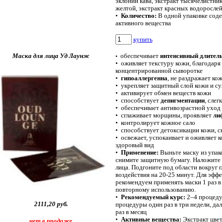
эклонии кава,
экстракт тысячелистни
желтой,
экстракт красных водоросле
•
Количество:
В одной упаковке соде
активного вещества
купить
Маска для лица Уд Лаунж
обеспечивает
интенсивный длите
•
•
оживляет текстуру кожи, благодаря
концентрированной сыворотке
•
гипоаллергенна
, не раздражает ко
•
укрепляет защитный слой кожи и с
•
активирует обмен веществ кожи
•
способствует
депигментации
, слег
•
обеспечивает антивозрастной уход
•
сглаживает морщины, проявляет
ли
•
контролирует кожное сало
•
способствует детоксикации кожи, с
•
освежает, успокаивает и оживляет к
здоровый вид
•
Применение:
Выньте маску из упако
снимите защитную бумагу. Наложите
лица. Подгоните под области вокруг гл
воздействия на 20-25 минут. Для эффе
рекомендуем применять маски 1 раз в
повторному использованию.
•
Рекомендуемый курс:
2–4 процедур
2111,20
руб.
процедуры один раз в три недели, д
раз в месяц
•
Активные вещества:
Экстракт цве
нет в продаже