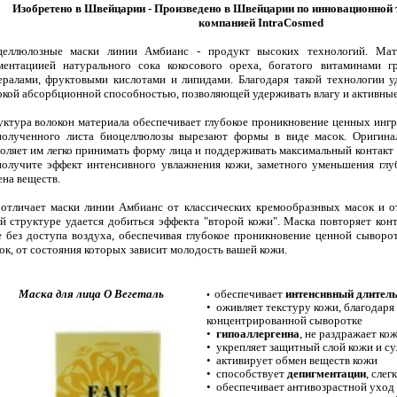
Изобретено в Швейцарии - Произведено в Швейцарии по инновационной 
компанией IntraCosmed
целлюлозные маски линии Амбианс - продукт высоких технологий. Мат
ментациией натурального сока кокосового ореха, богатого витаминами г
ералами, фруктовыми кислотами и липидами. Благодаря такой технологии уд
кой абсорбционной способностью, позволяющей удерживать влагу и активные
ктура волокон материала обеспечивает глубокое проникновение ценных ингр
полученного листа биоцеллюлозы вырезают формы в виде масок. Оригинал
оляет им легко принимать форму лица и поддерживать максимальный контакт 
получите эффект интенсивного увлажнения кожи, заметного уменьшения гл
на веществ.
 отличает маски линии Амбианс от классических кремообразнвых масок и от
й структуре удается добиться эффекта "второй кожи". Маска повторяет конт
 без доступа воздуха, обеспечивая глубокое проникновение ценной сыворо
ок, от состояния которых зависит молодость вашей кожи.
Маска для лица О Вегеталь
обеспечивает
интенсивный длител
•
•
оживляет текстуру кожи, благодаря
концентрированной сыворотке
•
гипоаллергенна
, не раздражает ко
•
укрепляет защитный слой кожи и с
•
активирует обмен веществ кожи
•
способствует
депигментации
, слег
•
обеспечивает антивозрастной уход