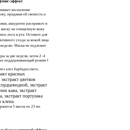
фтинг-эффект
нимает воспаление
ожу, придавая ей свежесть и
вки, аккуратно расправьте и
 маску на очищенную кожу
азз, носа и рта. Оставьте для
ктивного ухода за кожей лица
 неделю. Маска не подлежит
ы за две недели, затем 2–4
алее поддерживающий режим 1
лоэ алоэ барбадосского,
ракт красных
 экстракт цветков
сердцевидной, экстракт
нии кава, экстракт
а, экстракт портулака
о клена
ржится 5 масок по 23 мл
льный увлажняющий эффек
т