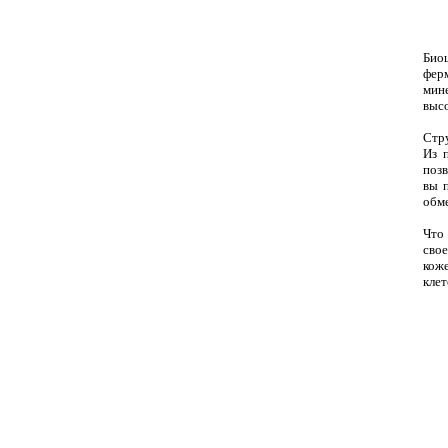
Био
фер
мин
высо
Стру
Из 
позв
вы 
обме
Что
свое
коже
клет