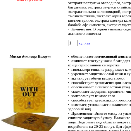
экстракт портулака огородного,
экстр
багульника, экстракт зауруса китайск
экстракт полыни волосовидной,
экстр
тысячелистника,
экстракт корня горе
цветков арники, экстракт цветкрв кал
баобаба африканского,
экстракт хаут
•
Количество:
В одной упаковке соде
активного вещества
купить
Маска для лица Визаут
обеспечивает
интенсивный длите
•
•
оживляет текстуру кожи, благодаря
концентрированной сыворотке
•
гипоаллергенна
, не раздражает ко
•
укрепляет защитный слой кожи и с
•
активирует обмен веществ кожи
•
способствует
депигментации
, слег
•
обеспечивает антивозрастной уход
•
сглаживает морщины, проявляет
ли
•
контролирует кожное сало
•
способствует детоксикации кожи, с
•
освежает, успокаивает и оживляет к
здоровый вид
•
Применение:
Выньте маску из упако
снимите защитную бумагу. Наложите
лица. Подгоните под области вокруг гл
воздействия на 20-25 минут. Для эффе
рекомендуем применять маски 1 раз в