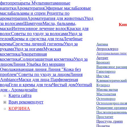
фитопрепараты
Мультивитаминные
напитки
Ароматерапия
Эфирные масла
Базовые
масла
Бальзамы и спреи
Рецепты по
ароматерапии
Ароматерапия для животных
Уход
за волосами
Шампуни
Масла, бальзамы,
Кон
маски
Интенсивное лечение волос
Краски для
волос
Советы по уходу за волосами
Уход за
телом
Кремы и средства для тела
Лечебные
кремы
Средства личной гигиены
Уход за
Ангина
Атеросклероз
руками
Уход за ногами
Мужская
Артериальная гип
косметика
Декоративная
Артрит
косметика
Солнцезащитная косметика
Уход за
Бронхит
лицом
Линия Улыбка без морщин
Варикозное расши
Омолаживающая линия
Линия "Кожа без
Гипотиреоз
проблем"
Советы по уходу за лицом
Линия
Инсульт
Ambiance
Маски для лица
Парфюмерная
Климактерический
вода
Гели и кремы для тела
Чистый дом
Уютный
Купероз
Миома матки
дом - Аромадизайн
Мастопатия
Карта сайта
Остеопороз
Врач рекомендует
Остеохондроз поз
Очищение организ
КОРЗИНА
Послеоперационн
Простатит
Простуда, грипп
Подагра