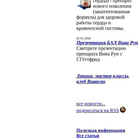
сердца) - препарат
нового поколения
(запатентованная
формула) для здоровой
работы сердца и
кровеносной системы.
02.01.2018
Презентация БАД Вива Рун
Смотрите презентацию
препарата Вива Рун с
Г.Гёттфрид
Лекции, мастер-классы,
клуб Вивасан
все новости...
подписаться на RSS
Полезная информация
Все статьи