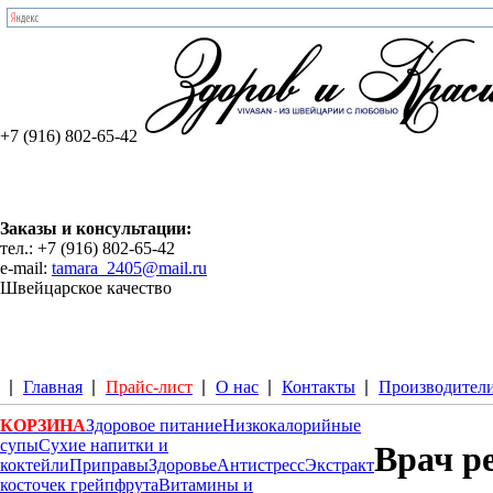
+7 (916) 802-65-42
Заказы и консультации:
тел.: +7 (916) 802-65-42
e-mail:
tamara_2405@mail.ru
Швейцарское качество
Главная
Прайс-лист
О нас
Контакты
Производител
КОРЗИНА
Здоровое питание
Низкокалорийные
супы
Сухие напитки и
Врач р
коктейли
Приправы
Здоровье
Антистресс
Экстракт
косточек грейпфрута
Витамины и