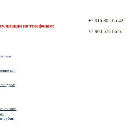
+7-916-802-65-42
сультации по телефонам:
+7-903-578-86-61
ертония
рение вен
 синдром
воночника
ма
ые рубцы