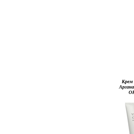
Крем 
Арган
O