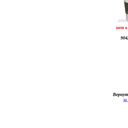
нет в
904
Вернут
за