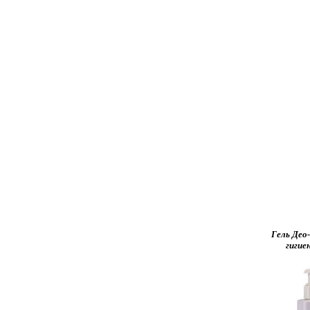
Гель Део
гигие