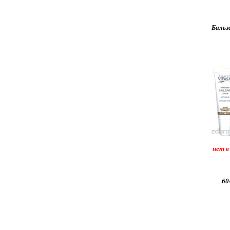
Бальз
нет в
604,