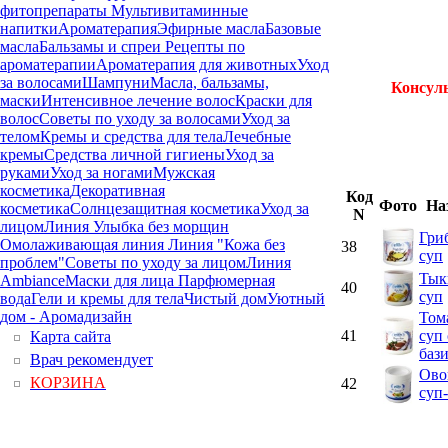
фитопрепараты
Мультивитаминные
напитки
Ароматерапия
Эфирные масла
Базовые
масла
Бальзамы и спреи
Рецепты по
ароматерапии
Ароматерапия для животных
Уход
за волосами
Шампуни
Масла, бальзамы,
Консул
маски
Интенсивное лечение волос
Краски для
волос
Советы по уходу за волосами
Уход за
телом
Кремы и средства для тела
Лечебные
кремы
Средства личной гигиены
Уход за
руками
Уход за ногами
Мужская
косметика
Декоративная
Код
Фото
На
косметика
Солнцезащитная косметика
Уход за
N
лицом
Линия Улыбка без морщин
Гри
Омолаживающая линия
Линия "Кожа без
38
суп
проблем"
Советы по уходу за лицом
Линия
Тык
Ambiance
Маски для лица
Парфюмерная
40
суп
вода
Гели и кремы для тела
Чистый дом
Уютный
дом - Аромадизайн
Том
41
суп 
Карта сайта
баз
Врач рекомендует
Ово
КОРЗИНА
42
суп