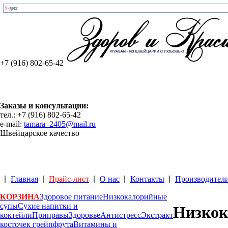
+7 (916) 802-65-42
Заказы и консультации:
тел.: +7 (916) 802-65-42
e-mail:
tamara_2405@mail.ru
Швейцарское качество
Главная
Прайс-лист
О нас
Контакты
Производител
КОРЗИНА
Здоровое питание
Низкокалорийные
супы
Сухие напитки и
Низкок
коктейли
Приправы
Здоровье
Антистресс
Экстракт
косточек грейпфрута
Витамины и