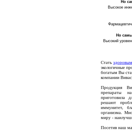
Но са
Высокое инже
Фармацевтиче
Но самы
Высокий уровен
Стать
здоровы
экологичные пр
богатым Вы стан
компании Вивас
Продукция Ви
препараты н
приготовила 
решают проб
иммунитет, б
организма. Мн
миру - наилучш
Посетив наш ма