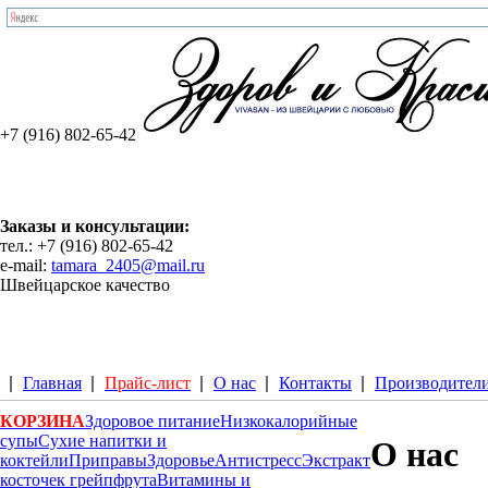
+7 (916) 802-65-42
Заказы и консультации:
тел.: +7 (916) 802-65-42
e-mail:
tamara_2405@mail.ru
Швейцарское качество
Главная
Прайс-лист
О нас
Контакты
Производител
КОРЗИНА
Здоровое питание
Низкокалорийные
супы
Сухие напитки и
О нас
коктейли
Приправы
Здоровье
Антистресс
Экстракт
косточек грейпфрута
Витамины и